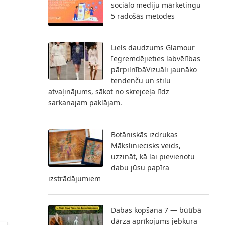
sociālo mediju mārketingu
5 radošās metodes
Liels daudzums Glamour
Iegremdējieties labvēlības
pārpilnībāVizuāli jaunāko
tendenču un stilu
atvaļinājums, sākot no skrejceļa līdz
sarkanajam paklājam.
Botāniskās izdrukas
Māksliniecisks veids,
uzzināt, kā lai pievienotu
dabu jūsu papīra
izstrādājumiem
Dabas kopšana 7 — būtībā
dārza aprīkojums jebkura