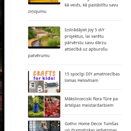
kā veids, kā pastāstītu savu
ziņojumu
Izstrādājiet Joy 5 diY
projektus, lai varētu
pārvērstu savu dārzu
attiecībā uz apburošu
patvērumu
15 spocīgi DIY amatniecības
lomas Helovīnam
Mākslinieciski flora Tūre pa
ārtelpas meistardarbiem
Gothic Home Decor Tumšas
un dramatiskas iedvesmas