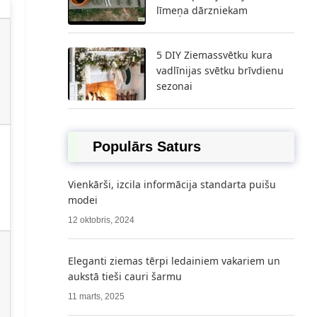
līmeņa dārzniekam
5 DIY Ziemassvētku kura
vadlīnijas svētku brīvdienu
sezonai
Populārs Saturs
Vienkārši, izcila informācija standarta puišu
modei
12 oktobris, 2024
Eleganti ziemas tērpi ledainiem vakariem un
aukstā tieši cauri šarmu
11 marts, 2025