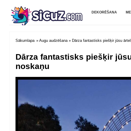
Sicuz.com
DEKORĒŠANA
ME
Sākumlapa
»
Augu audzēšana
» Dārza fantastisks piešķir jūsu ārte
Dārza fantastisks piešķir jūs
noskaņu