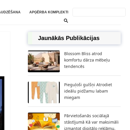
AUDZĒŠANA
APĢĒRBA KOMPLEKTI
Jaunākās Publikācijas
Blossom Bliss atrod
komfortu dārza mēbeļu
tendencēs
Pieguļoši gulšņi Atrodiet
ideālu pidžamu labam
miegam
Pārvietošanās sociālajā
stāstījumā Kā var maksimāli
izmantot digitālo reklāmu,