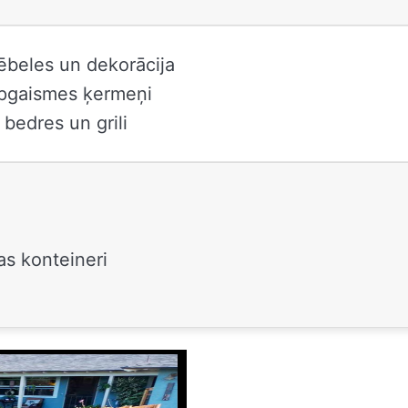
ēbeles un dekorācija
apgaismes ķermeņi
bedres un grili
s
as konteineri