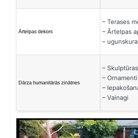
– Terases m
– Ārtelpas 
Ārtelpas dekors
– ugunskura 
– Skulptūra
– Ornamenti
Dārza humanitārās zinātnes
– Iepakošan
– Vainagi