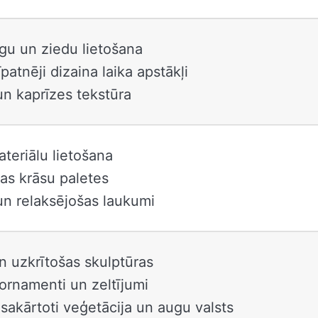
gu un ziedu lietošana
īpatnēji dizaina laika apstākļi
un kaprīzes tekstūra
teriālu lietošana
as krāsu paletes
un relaksējošas laukumi
n uzkrītošas ​​skulptūras
ornamenti un zeltījumi
sakārtoti veģetācija un augu valsts