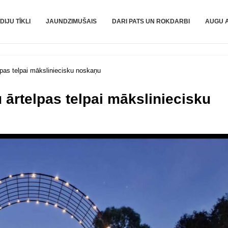
DIJU TĪKLI
JAUNDZIMUŠAIS
DARI PATS UN ROKDARBI
AUGU 
lpas telpai māksliniecisku noskaņu
u ārtelpas telpai māksliniecisku