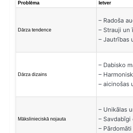
Problēma
Ietver
– Radoša au
– Strauji un 
Dārza tendence
– Jautrības 
– Dabisko ma
– Harmonisk
Dārza dizains
– aicinošas 
– Unikālas u
– Savdabīgi 
Mākslinieciskā nojauta
– Pārdomāti 