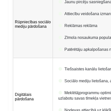
Jaunu pircēju sasniegšan
Attiecību veidošana izman
Rūpniecības sociālo
Reklāmas reklāma
mediju pārdošana
Zīmola nosaukuma popular
Patērētāju apkalpošanas 
Tiešsaistes kanālu lietoša
Sociālo mediju lietošana,
Meklētājprogrammu optimiz
Digitālais
uzlabotu savas tīmekļa vietn
pārdošana
Nodevas attiecībā uz klikš