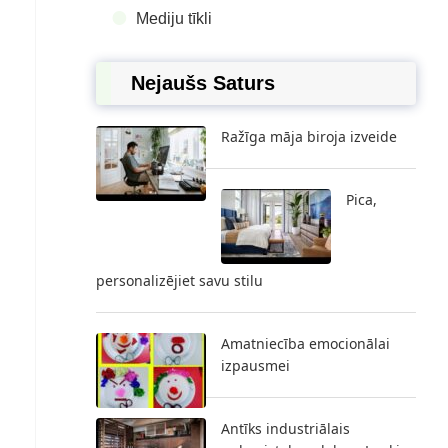
Mediju tīkli
Nejaušs Saturs
Ražīga māja biroja izveide
Pica,
personalizējiet savu stilu
Amatniecība emocionālai
izpausmei
Antīks industriālais