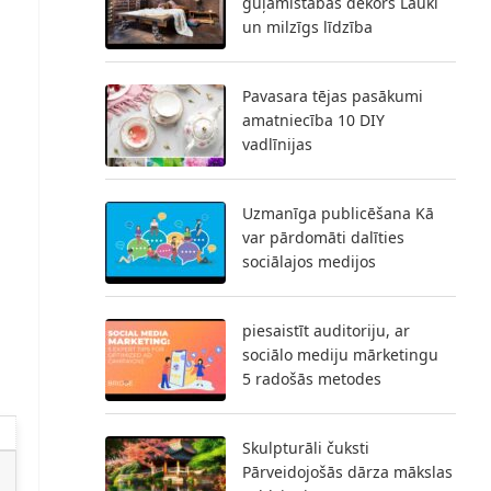
guļamistabas dekors Lauki
un milzīgs līdzība
Pavasara tējas pasākumi
amatniecība 10 DIY
vadlīnijas
Uzmanīga publicēšana Kā
var pārdomāti dalīties
sociālajos medijos
piesaistīt auditoriju, ar
sociālo mediju mārketingu
5 radošās metodes
Skulpturāli čuksti
Pārveidojošās dārza mākslas