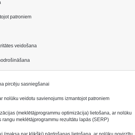
a
tojot patroniem
itātes veidošana
nodrošināšana
na pircēju sasniegšanai
 ar nolūku veidotu savienojums izmantojot patroniem
ācijas (meklētājprogrammu optimizācija) lietošana, ar nolūku
es rangu meklētājprogrammu rezultātu lapās (SERP)
ķi (maksa par klikšķi) pārdošanas lietošana, ar nolūku novirzītu