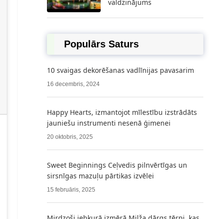
valdzinājums
Populārs Saturs
10 svaigas dekorēšanas vadlīnijas pavasarim
16 decembris, 2024
Happy Hearts, izmantojot mīlestību izstrādāts
jauniešu instrumenti nesenā ģimenei
20 oktobris, 2025
Sweet Beginnings Ceļvedis pilnvērtīgas un
sirsnīgas mazuļu pārtikas izvēlei
15 februāris, 2025
Mirdzoši jebkurā izmērā Milža dārgs tērpi, kas