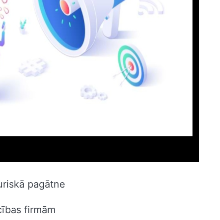
turiskā pagātne
ocības firmām