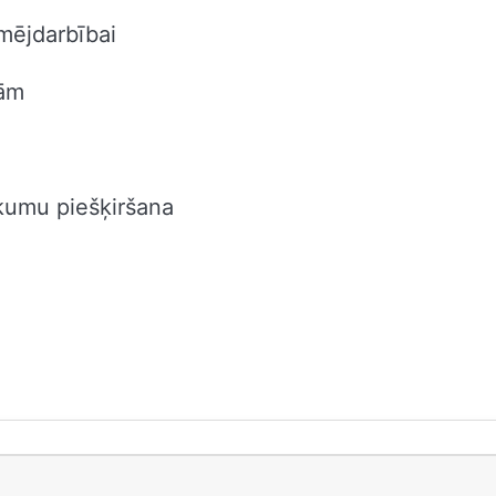
mējdarbībai
mām
kumu piešķiršana