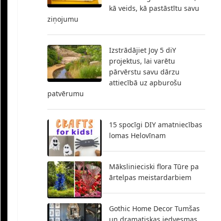
kā veids, kā pastāstītu savu
ziņojumu
Izstrādājiet Joy 5 diY
projektus, lai varētu
pārvērstu savu dārzu
attiecībā uz apburošu
patvērumu
15 spocīgi DIY amatniecības
lomas Helovīnam
Mākslinieciski flora Tūre pa
ārtelpas meistardarbiem
Gothic Home Decor Tumšas
un dramatiskas iedvesmas