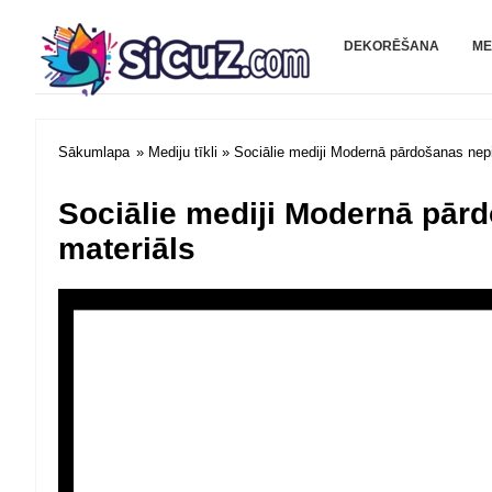
Sicuz.com
DEKORĒŠANA
ME
Sākumlapa
»
Mediju tīkli
» Sociālie mediji Modernā pārdošanas nep
Sociālie mediji Modernā pār
materiāls