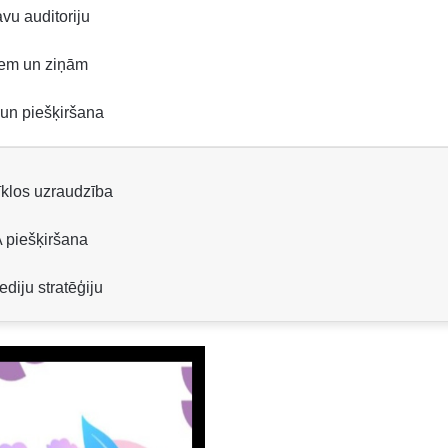
avu auditoriju
iem un ziņām
 un piešķiršana
tīklos uzraudzība
A piešķiršana
diju stratēģiju