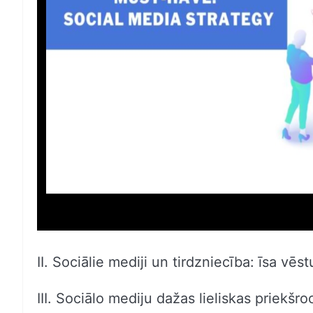
II. Sociālie mediji un tirdzniecība: īsa vēs
III. Sociālo mediju dažas lieliskas priekšr