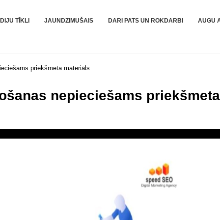
DIJU TĪKLI
JAUNDZIMUŠAIS
DARI PATS UN ROKDARBI
AUGU 
ieciešams priekšmeta materiāls
došanas nepieciešams priekšmeta