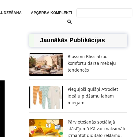
AUDZĒŠANA
APĢĒRBA KOMPLEKTI
Jaunākās Publikācijas
Blossom Bliss atrod
komfortu dārza mēbeļu
tendencēs
Pieguļoši gulšņi Atrodiet
ideālu pidžamu labam
miegam
Pārvietošanās sociālajā
stāstījumā Kā var maksimāli
izmantot digitālo reklāmu,