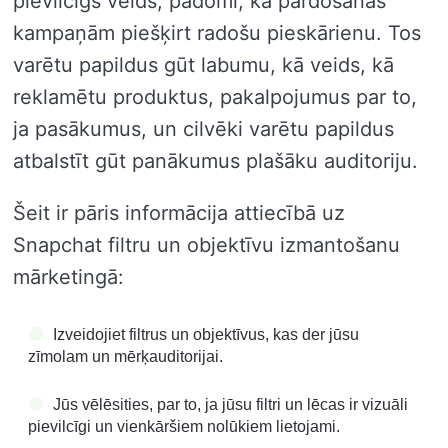
pievilcīgs veids, padomi, kā pārdošanas
kampaņām piešķirt radošu pieskārienu. Tos
varētu papildus gūt labumu, kā veids, kā
reklamētu produktus, pakalpojumus par to,
ja pasākumus, un cilvēki varētu papildus
atbalstīt gūt panākumus plašāku auditoriju.
Šeit ir pāris informācija attiecībā uz
Snapchat filtru un objektīvu izmantošanu
mārketingā:
Izveidojiet filtrus un objektīvus, kas der jūsu
zīmolam un mērķauditorijai.
Jūs vēlēsities, par to, ja jūsu filtri un lēcas ir vizuāli
pievilcīgi un vienkāršiem nolūkiem lietojami.