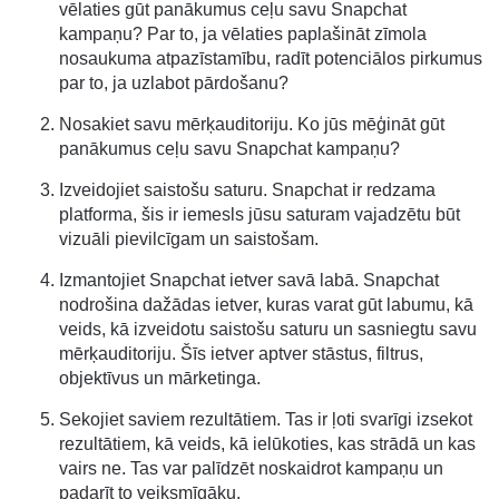
vēlaties gūt panākumus ceļu savu Snapchat
kampaņu? Par to, ja vēlaties paplašināt zīmola
nosaukuma atpazīstamību, radīt potenciālos pirkumus
par to, ja uzlabot pārdošanu?
Nosakiet savu mērķauditoriju. Ko jūs mēģināt gūt
panākumus ceļu savu Snapchat kampaņu?
Izveidojiet saistošu saturu. Snapchat ir redzama
platforma, šis ir iemesls jūsu saturam vajadzētu būt
vizuāli pievilcīgam un saistošam.
Izmantojiet Snapchat ietver savā labā. Snapchat
nodrošina dažādas ietver, kuras varat gūt labumu, kā
veids, kā izveidotu saistošu saturu un sasniegtu savu
mērķauditoriju. Šīs ietver aptver stāstus, filtrus,
objektīvus un mārketinga.
Sekojiet saviem rezultātiem. Tas ir ļoti svarīgi izsekot
rezultātiem, kā veids, kā ielūkoties, kas strādā un kas
vairs ne. Tas var palīdzēt noskaidrot kampaņu un
padarīt to veiksmīgāku.