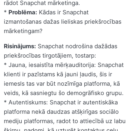
rādot Snapchat mārketinga.
*
Problēma:
Kādas ir Snapchat
izmantošanas dažas lieliskas priekšrocības
mārketingam?
Risinājums:
Snapchat nodrošina dažādas
priekšrocības tirgotājiem, tostarp:
* Jauna, iesaistīta mērķauditorija: Snapchat
klienti ir pazīstams kā jauni ļaudis, šis ir
iemesls tas var būt nozīmīga platforma, kā
veids, kā sasniegtu šo demogrāfisko grupu.
* Autentiskums: Snapchat ir autentiskāka
platforma nekā daudzas atšķirīgas sociālo
mediju platformas, radot to attiecībā uz labu
šķirņu, padomi, kā uzturēt kontaktus ceļu