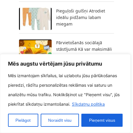
Pieguļoši gulšņi Atrodiet
ideālu pidžamu labam
miegam
Pārvietošanās sociālajā
stāstījumā Kā var maksimāli
izmantot digitālo reklāmu,
kā veids, kā pastāstītu savu
Mēs augstu vērtējam jūsu privātumu
ziņojumu
Mēs izmantojam sīkfailus, lai uzlabotu jūsu pārlūkošanas
pieredzi, rādītu personalizētas reklāmas vai saturu un
Izstrādājiet Joy 5 diY
projektus, lai varētu
analizētu mūsu trafiku. Noklikšķinot uz "Pieņemt visu", jūs
pārvērstu savu dārzu
piekrītat sīkdatņu izmantošanai.
Sīkdatņu politika
attiecībā uz apburošu
patvērumu
Pielāgot
Noraidīt visu
Pieņemt visus
15 spocīgi DIY amatniecības