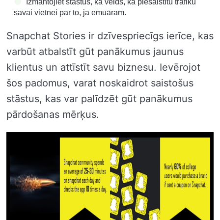
Izmantojiet stāstus, kā veids, kā piesaistītu trafiku
savai vietnei par to, ja emuāram.
Snapchat Stories ir dzīvespriecīgs ierīce, kas
varbūt atbalstīt gūt panākumus jaunus
klientus un attīstīt savu biznesu. Ievērojot
šos padomus, varat noskaidrot saistošus
stāstus, kas var palīdzēt gūt panākumus
pārdošanas mērķus.