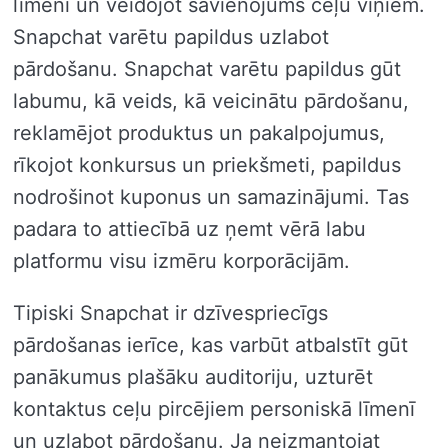
līmenī un veidojot savienojums ceļu viņiem.
Snapchat varētu papildus uzlabot
pārdošanu. Snapchat varētu papildus gūt
labumu, kā veids, kā veicinātu pārdošanu,
reklamējot produktus un pakalpojumus,
rīkojot konkursus un priekšmeti, papildus
nodrošinot kuponus un samazinājumi. Tas
padara to attiecībā uz ņemt vērā labu
platformu visu izmēru korporācijām.
Tipiski Snapchat ir dzīvespriecīgs
pārdošanas ierīce, kas varbūt atbalstīt gūt
panākumus plašāku auditoriju, uzturēt
kontaktus ceļu pircējiem personiskā līmenī
un uzlabot pārdošanu. Ja neizmantojat