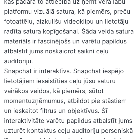
kas padara to attiecībā uz ņemt vērā labu
platformu vizuālā satura, kā piemērs, preču
fotoattēlu, aizkulišu videoklipu un lietotāju
radīta satura kopīgošanai. Šāda veida satura
materiāls ir fascinējošs un varētu papildus
atbalstīt jums noskaidrot saikni ceļu
auditoriju.
Snapchat ir interaktīvs. Snapchat iespējo
lietotājiem iesaistīties ceļu jūsu saturu
vairākos veidos, kā piemērs, sūtot
momentuzņēmumus, atbildot pie stāstiem
un ieskaitot filtrus un objektīvus. Šī
interaktivitāte varētu papildus atbalstīt jums
uzturēt kontaktus ceļu auditoriju personiskā